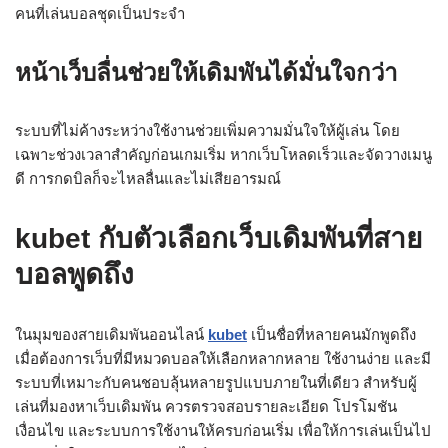
คนที่เล่นบอลชุดเป็นประจำ
หน้าเว็บลื่นช่วยให้เดิมพันได้มั่นใจกว่า
ระบบที่ไม่ค้างระหว่างใช้งานช่วยเพิ่มความมั่นใจให้ผู้เล่น โดย
เฉพาะช่วงเวลาสำคัญก่อนเกมเริ่ม หากเว็บโหลดเร็วและจัดวางเมนู
ดี การกดบิลก็จะไหลลื่นและไม่เสียอารมณ์
kubet กับตัวเลือกเว็บเดิมพันที่สาย
บอลพูดถึง
ในมุมของสายเดิมพันออนไลน์
kubet
เป็นชื่อที่หลายคนมักพูดถึง
เมื่อต้องการเว็บที่มีหมวดบอลให้เลือกหลากหลาย ใช้งานง่าย และมี
ระบบที่เหมาะกับคนชอบลุ้นหลายรูปแบบภายในที่เดียว สำหรับผู้
เล่นที่มองหาเว็บเดิมพัน ควรตรวจสอบรายละเอียด โปรโมชัน
เงื่อนไข และระบบการใช้งานให้ครบก่อนเริ่ม เพื่อให้การเล่นเป็นไป