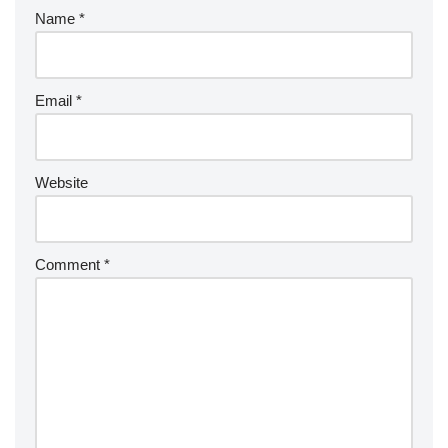
Name
*
Email
*
Website
Comment
*