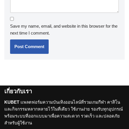
Save my name, email, and website in this browser for the
next time I comment.
เกี่ยวกับเรา
KUBET
แพลตฟอร์มความบันเทิงออนไลน์ที่รวมเกมกีฬา คาสิโน
และกิจกรรมหลากหลายไว้ในที่เดียว ใช้งานง่าย รองรับทุกอุปกรณ์
พร้อมระบบที่ออกแบบมาเพื่อความสะดวก รวดเร็ว และปลอดภัย
สำหรับผู้ใช้งาน