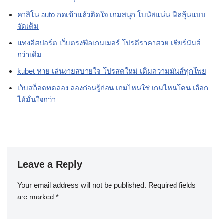
คาสิโน auto กดเข้าแล้วติดใจ เกมสนุก โบนัสแน่น ฟีลลุ้นแบบ
จัดเต็ม
แทงอีสปอร์ต เว็บตรงฟีลเกมเมอร์ โปรดีราคาสวย เชียร์มันส์
กว่าเดิม
kubet หวย เล่นง่ายสบายใจ โปรสดใหม่ เติมความมันส์ทุกโพย
เว็บสล็อตทดลอง ลองก่อนรู้ก่อน เกมไหนใช่ เกมไหนโดน เลือก
ได้มั่นใจกว่า
Leave a Reply
Your email address will not be published.
Required fields
are marked
*