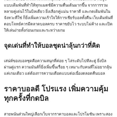
แบบเดิมพันที่ทำให้ทุกแมตช์มีความตื่นเต้นมากขึ้น จากการรวม
หลายคู่เด่นไว้ในบิลเดียว ยิ่งเลือกคู่แม่น ราคาดี และกดเดิมพันใน
จังหวะที่ใช่ ก็ยิ่งเพิ่มความเร้าใจให้การเชียร์บอลทั้งคืน เว็บเดิมพันที่
ตอบโจทย์ควรมีตลาดบอลครบ ราคาขยับไว ระบบไม่ค้าง และเปิด
ให้เล่นง่ายทั้งก่อนเกมและระหว่างเกม
จุดเด่นที่ทำให้บอลชุดน่าลุ้นกว่าที่คิด
เสน่ห์ของบอลชุดคือความสนุกที่ค่อย ๆ ไล่ระดับไปทีละคู่ ยิ่งบิล
ผ่านคู่แรก ความมันส์ก็ยิ่งเพิ่มขึ้นเรื่อย ๆ เหมาะกับคนที่ไม่อยากลุ้น
แค่เกมเดียว แต่ต้องการความเดือดแบบต่อเนื่องตลอดคืนบอล
ราคาบอลดี โปรแรง เพิ่มความคุ้ม
ทุกครั้งที่กดบิล
สายพนันส่วนใหญ่เลือกเว็บจากราคาบอลและโปรโมชัน เพราะสอง